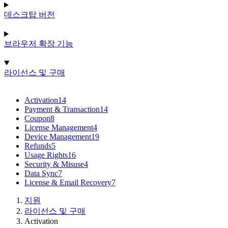
데스크탑 버전
브라우저 확장 기능
라이선스 및 구매
Activation
14
Payment & Transaction
14
Coupon
8
License Management
4
Device Management
19
Refunds
5
Usage Rights
16
Security & Misuse
4
Data Sync
7
License & Email Recovery
7
지원
라이선스 및 구매
Activation