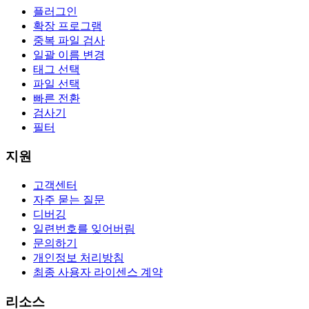
플러그인
확장 프로그램
중복 파일 검사
일괄 이름 변경
태그 선택
파일 선택
빠른 전환
검사기
필터
지원
고객센터
자주 묻는 질문
디버깅
일련번호를 잊어버림
문의하기
개인정보 처리방침
최종 사용자 라이센스 계약
리소스