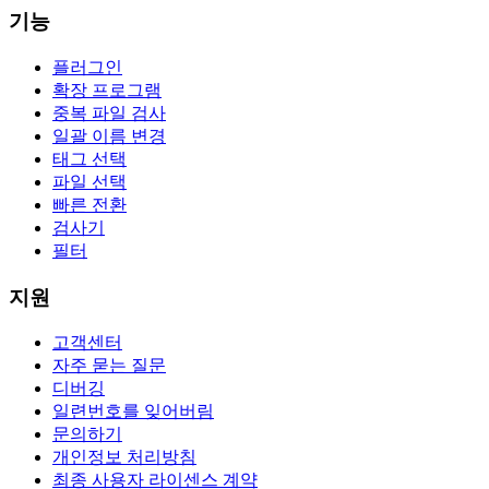
기능
플러그인
확장 프로그램
중복 파일 검사
일괄 이름 변경
태그 선택
파일 선택
빠른 전환
검사기
필터
지원
고객센터
자주 묻는 질문
디버깅
일련번호를 잊어버림
문의하기
개인정보 처리방침
최종 사용자 라이센스 계약