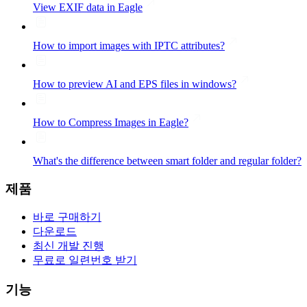
View EXIF data in Eagle
How to import images with IPTC attributes?
How to preview AI and EPS files in windows?
How to Compress Images in Eagle?
What's the difference between smart folder and regular folder?
제품
바로 구매하기
다운로드
최신 개발 진행
무료로 일련번호 받기
기능