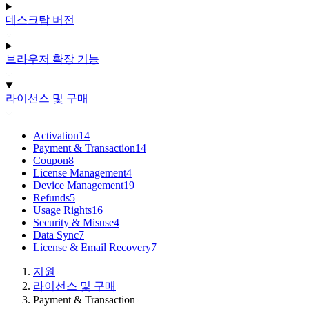
데스크탑 버전
브라우저 확장 기능
라이선스 및 구매
Activation
14
Payment & Transaction
14
Coupon
8
License Management
4
Device Management
19
Refunds
5
Usage Rights
16
Security & Misuse
4
Data Sync
7
License & Email Recovery
7
지원
라이선스 및 구매
Payment & Transaction