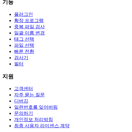
기능
플러그인
확장 프로그램
중복 파일 검사
일괄 이름 변경
태그 선택
파일 선택
빠른 전환
검사기
필터
지원
고객센터
자주 묻는 질문
디버깅
일련번호를 잊어버림
문의하기
개인정보 처리방침
최종 사용자 라이센스 계약