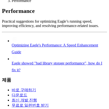
Performance
Performance
Practical suggestions for optimizing Eagle’s running speed,
improving efficiency, and resolving performance-related issues.
Optimizing Eagle's Performance: A Speed Enhancement
Guide
Eagle showed "bad library storage performance", how do I
fix it?
제품
바로 구매하기
다운로드
최신 개발 진행
무료로 일련번호 받기