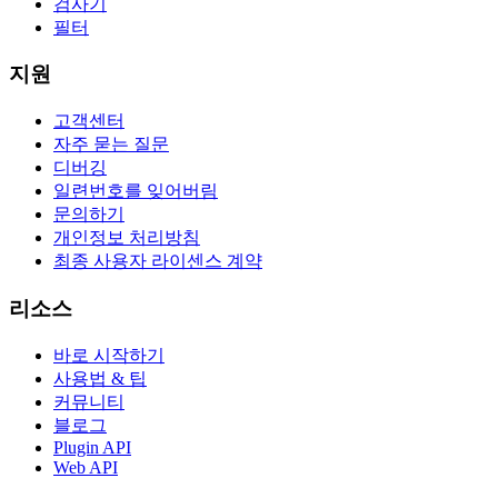
검사기
필터
지원
고객센터
자주 묻는 질문
디버깅
일련번호를 잊어버림
문의하기
개인정보 처리방침
최종 사용자 라이센스 계약
리소스
바로 시작하기
사용법 & 팁
커뮤니티
블로그
Plugin API
Web API