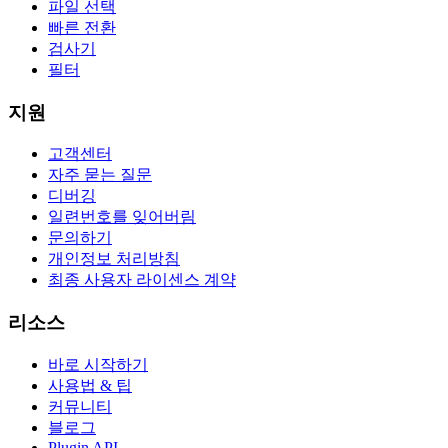
파일 선택
빠른 전환
검사기
필터
지원
고객센터
자주 묻는 질문
디버깅
일련번호를 잊어버림
문의하기
개인정보 처리방침
최종 사용자 라이센스 계약
리소스
바로 시작하기
사용법 & 팁
커뮤니티
블로그
Plugin API