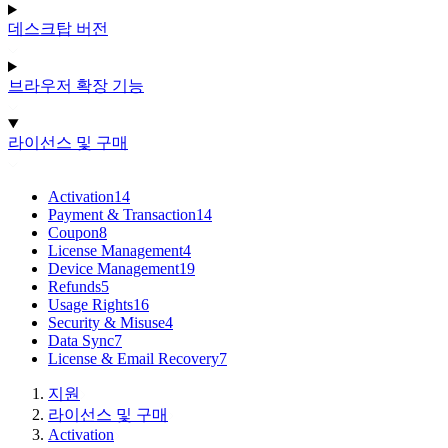
데스크탑 버전
브라우저 확장 기능
라이선스 및 구매
Activation
14
Payment & Transaction
14
Coupon
8
License Management
4
Device Management
19
Refunds
5
Usage Rights
16
Security & Misuse
4
Data Sync
7
License & Email Recovery
7
지원
라이선스 및 구매
Activation