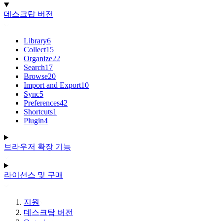
데스크탑 버전
Library
6
Collect
15
Organize
22
Search
17
Browse
20
Import and Export
10
Sync
5
Preferences
42
Shortcuts
1
Plugin
4
브라우저 확장 기능
라이선스 및 구매
지원
데스크탑 버전