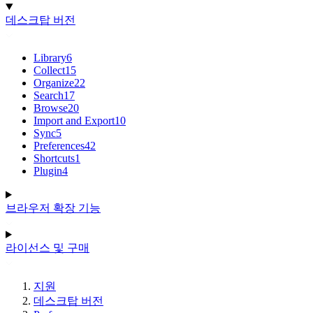
데스크탑 버전
Library
6
Collect
15
Organize
22
Search
17
Browse
20
Import and Export
10
Sync
5
Preferences
42
Shortcuts
1
Plugin
4
브라우저 확장 기능
라이선스 및 구매
지원
데스크탑 버전