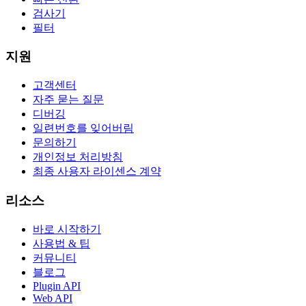
검사기
필터
지원
고객센터
자주 묻는 질문
디버깅
일련번호를 잊어버림
문의하기
개인정보 처리방침
최종 사용자 라이센스 계약
리소스
바로 시작하기
사용법 & 팁
커뮤니티
블로그
Plugin API
Web API