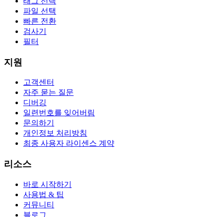
태그 선택
파일 선택
빠른 전환
검사기
필터
지원
고객센터
자주 묻는 질문
디버깅
일련번호를 잊어버림
문의하기
개인정보 처리방침
최종 사용자 라이센스 계약
리소스
바로 시작하기
사용법 & 팁
커뮤니티
블로그