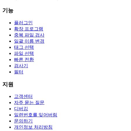
기능
플러그인
확장 프로그램
중복 파일 검사
일괄 이름 변경
태그 선택
파일 선택
빠른 전환
검사기
필터
지원
고객센터
자주 묻는 질문
디버깅
일련번호를 잊어버림
문의하기
개인정보 처리방침