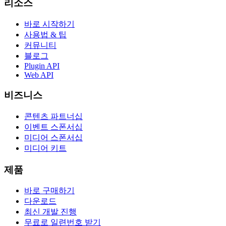
리소스
바로 시작하기
사용법 & 팁
커뮤니티
블로그
Plugin API
Web API
비즈니스
콘텐츠 파트너십
이벤트 스폰서십
미디어 스폰서십
미디어 키트
제품
바로 구매하기
다운로드
최신 개발 진행
무료로 일련번호 받기