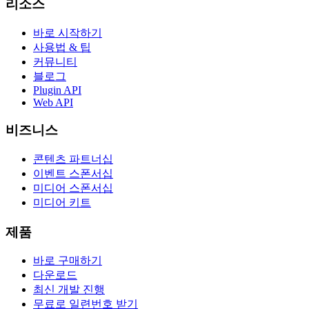
리소스
바로 시작하기
사용법 & 팁
커뮤니티
블로그
Plugin API
Web API
비즈니스
콘텐츠 파트너십
이벤트 스폰서십
미디어 스폰서십
미디어 키트
제품
바로 구매하기
다운로드
최신 개발 진행
무료로 일련번호 받기