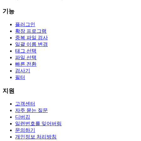
기능
플러그인
확장 프로그램
중복 파일 검사
일괄 이름 변경
태그 선택
파일 선택
빠른 전환
검사기
필터
지원
고객센터
자주 묻는 질문
디버깅
일련번호를 잊어버림
문의하기
개인정보 처리방침