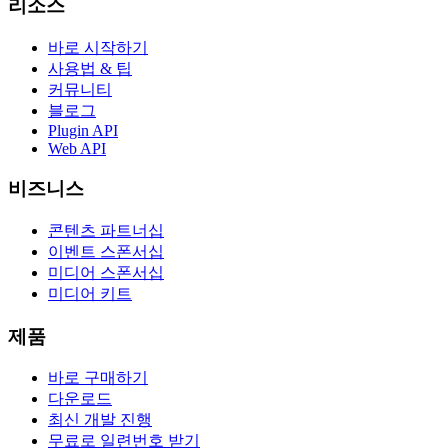
리소스
바로 시작하기
사용법 & 팁
커뮤니티
블로그
Plugin API
Web API
비즈니스
콘텐츠 파트너십
이벤트 스폰서십
미디어 스폰서십
미디어 키트
제품
바로 구매하기
다운로드
최신 개발 진행
무료로 일련번호 받기