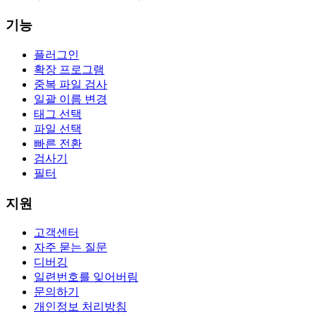
기능
플러그인
확장 프로그램
중복 파일 검사
일괄 이름 변경
태그 선택
파일 선택
빠른 전환
검사기
필터
지원
고객센터
자주 묻는 질문
디버깅
일련번호를 잊어버림
문의하기
개인정보 처리방침