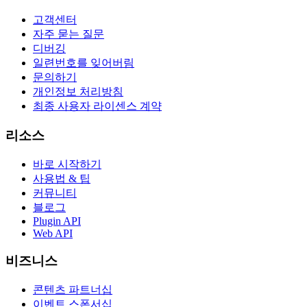
고객센터
자주 묻는 질문
디버깅
일련번호를 잊어버림
문의하기
개인정보 처리방침
최종 사용자 라이센스 계약
리소스
바로 시작하기
사용법 & 팁
커뮤니티
블로그
Plugin API
Web API
비즈니스
콘텐츠 파트너십
이벤트 스폰서십