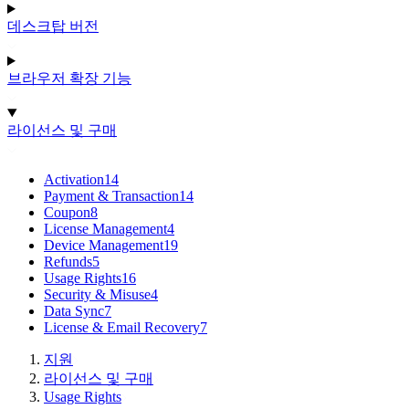
데스크탑 버전
브라우저 확장 기능
라이선스 및 구매
Activation
14
Payment & Transaction
14
Coupon
8
License Management
4
Device Management
19
Refunds
5
Usage Rights
16
Security & Misuse
4
Data Sync
7
License & Email Recovery
7
지원
라이선스 및 구매
Usage Rights