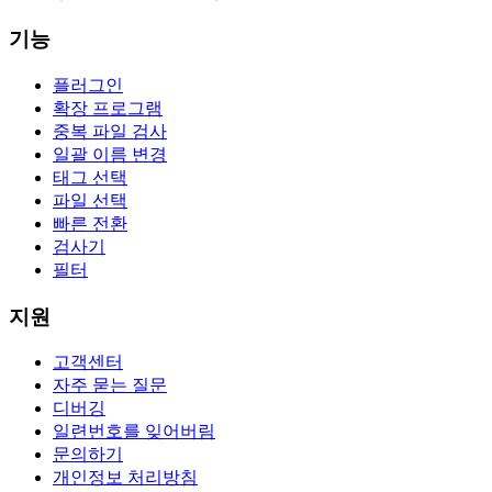
기능
플러그인
확장 프로그램
중복 파일 검사
일괄 이름 변경
태그 선택
파일 선택
빠른 전환
검사기
필터
지원
고객센터
자주 묻는 질문
디버깅
일련번호를 잊어버림
문의하기
개인정보 처리방침