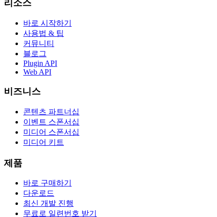
리소스
바로 시작하기
사용법 & 팁
커뮤니티
블로그
Plugin API
Web API
비즈니스
콘텐츠 파트너십
이벤트 스폰서십
미디어 스폰서십
미디어 키트
제품
바로 구매하기
다운로드
최신 개발 진행
무료로 일련번호 받기