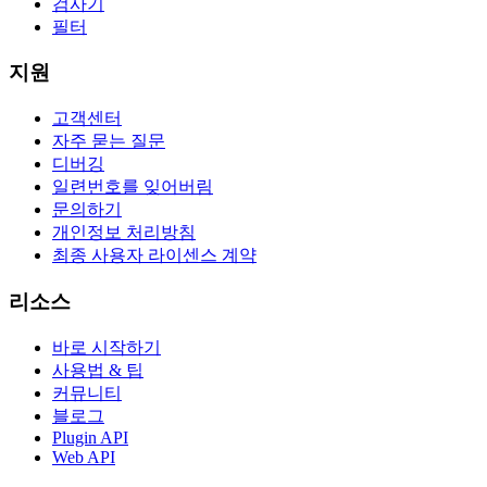
검사기
필터
지원
고객센터
자주 묻는 질문
디버깅
일련번호를 잊어버림
문의하기
개인정보 처리방침
최종 사용자 라이센스 계약
리소스
바로 시작하기
사용법 & 팁
커뮤니티
블로그
Plugin API
Web API