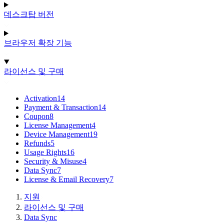
데스크탑 버전
브라우저 확장 기능
라이선스 및 구매
Activation
14
Payment & Transaction
14
Coupon
8
License Management
4
Device Management
19
Refunds
5
Usage Rights
16
Security & Misuse
4
Data Sync
7
License & Email Recovery
7
지원
라이선스 및 구매
Data Sync