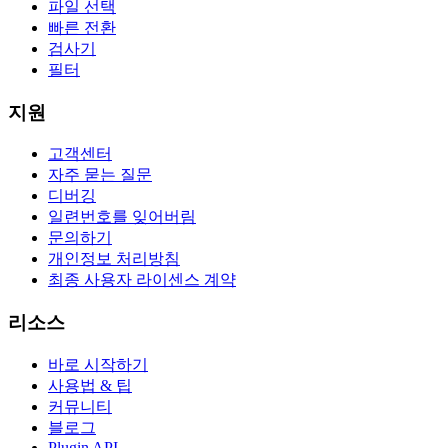
파일 선택
빠른 전환
검사기
필터
지원
고객센터
자주 묻는 질문
디버깅
일련번호를 잊어버림
문의하기
개인정보 처리방침
최종 사용자 라이센스 계약
리소스
바로 시작하기
사용법 & 팁
커뮤니티
블로그
Plugin API