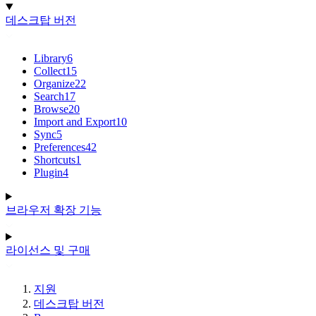
데스크탑 버전
Library
6
Collect
15
Organize
22
Search
17
Browse
20
Import and Export
10
Sync
5
Preferences
42
Shortcuts
1
Plugin
4
브라우저 확장 기능
라이선스 및 구매
지원
데스크탑 버전