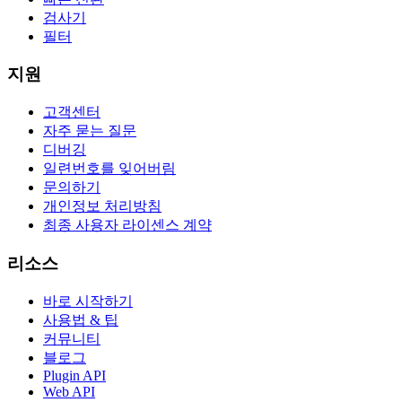
검사기
필터
지원
고객센터
자주 묻는 질문
디버깅
일련번호를 잊어버림
문의하기
개인정보 처리방침
최종 사용자 라이센스 계약
리소스
바로 시작하기
사용법 & 팁
커뮤니티
블로그
Plugin API
Web API