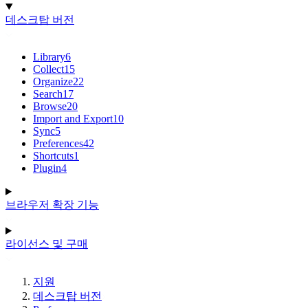
데스크탑 버전
Library
6
Collect
15
Organize
22
Search
17
Browse
20
Import and Export
10
Sync
5
Preferences
42
Shortcuts
1
Plugin
4
브라우저 확장 기능
라이선스 및 구매
지원
데스크탑 버전