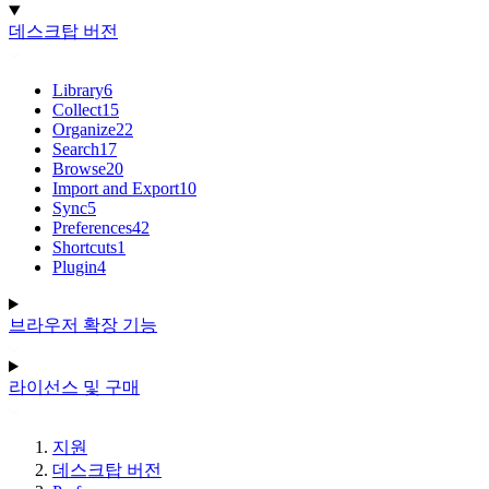
데스크탑 버전
Library
6
Collect
15
Organize
22
Search
17
Browse
20
Import and Export
10
Sync
5
Preferences
42
Shortcuts
1
Plugin
4
브라우저 확장 기능
라이선스 및 구매
지원
데스크탑 버전