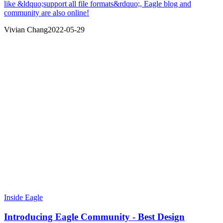
like &ldquo;support all file formats&rdquo;, Eagle blog and
community are also online!
Vivian Chang
2022-05-29
Inside Eagle
Introducing Eagle Community - Best Design