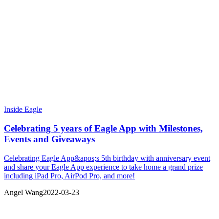
Inside Eagle
Celebrating 5 years of Eagle App with Milestones,
Events and Giveaways
Celebrating Eagle App&apos;s 5th birthday with anniversary event
and share your Eagle App experience to take home a grand prize
including iPad Pro, AirPod Pro, and more!
Angel Wang
2022-03-23