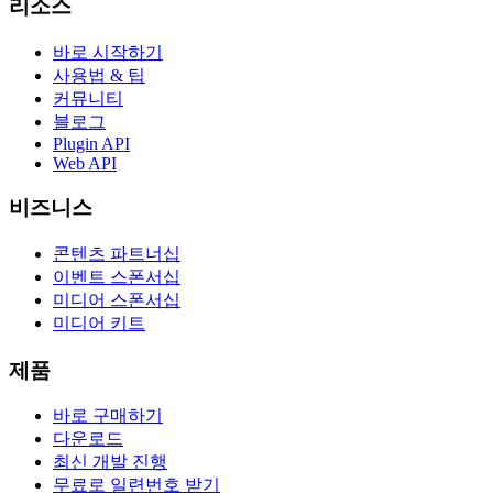
리소스
바로 시작하기
사용법 & 팁
커뮤니티
블로그
Plugin API
Web API
비즈니스
콘텐츠 파트너십
이벤트 스폰서십
미디어 스폰서십
미디어 키트
제품
바로 구매하기
다운로드
최신 개발 진행
무료로 일련번호 받기