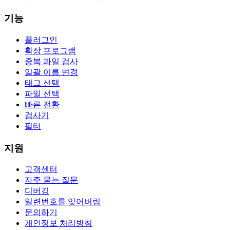
기능
플러그인
확장 프로그램
중복 파일 검사
일괄 이름 변경
태그 선택
파일 선택
빠른 전환
검사기
필터
지원
고객센터
자주 묻는 질문
디버깅
일련번호를 잊어버림
문의하기
개인정보 처리방침