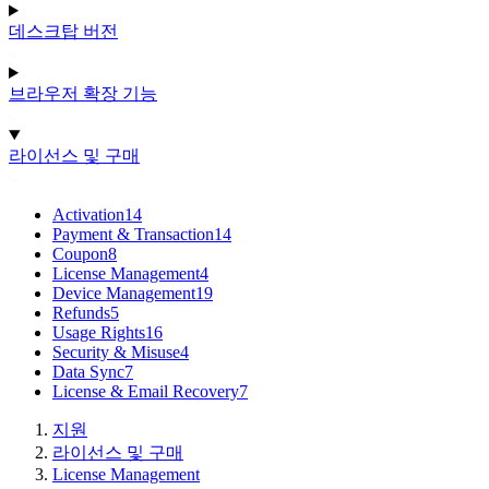
데스크탑 버전
브라우저 확장 기능
라이선스 및 구매
Activation
14
Payment & Transaction
14
Coupon
8
License Management
4
Device Management
19
Refunds
5
Usage Rights
16
Security & Misuse
4
Data Sync
7
License & Email Recovery
7
지원
라이선스 및 구매
License Management